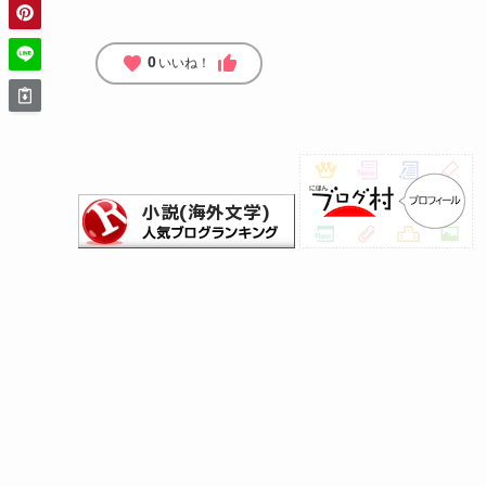
favorite
thumb_up
0
いいね！