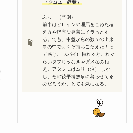
「クロエ、呼吸」
ふっー（卒倒）
前半はヒロインの理屈をこねた考
え方や軽率な発言にイラっとす
る。でも、中盤からの数々の出来
事の中でよくぞ持ちこたえた！っ
て感じ。 スパイに惚れるとこれぐ
らいタフじゃなきゃダメなのね
け
え。アタシにはムリ（泣） しか
々
し、その後平穏無事に暮らせてる
い
のだろうか。とても気になる。