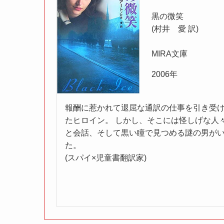
黒の微笑
(村井 愛 訳)
MIRA文庫
2006年
報酬に惹かれて退屈な通訳の仕事を引き受
たヒロイン。 しかし、そこには怪しげな人
と会話、そして黒い瞳で見つめる謎の男が
た。
(スパイ×児童書翻訳家)