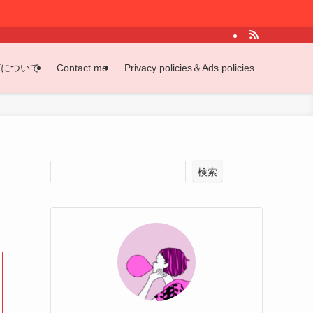
グについて
Contact me
Privacy policies＆Ads policies
検索