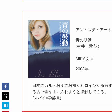
アン・スチュアート
青の鼓動
(村井 愛 訳)
MIRA文庫
2008年
日本のカルト教団の教祖がヒロインが所有
る古い壷を手に入れようと接触してくる。
(スパイ×学芸員)