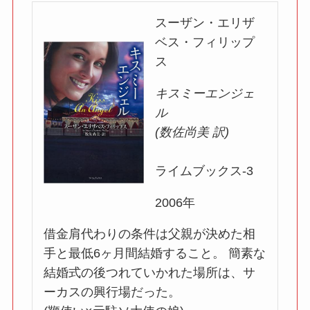
スーザン・エリザ
ベス・フィリップ
ス
キスミーエンジェ
ル
(数佐尚美 訳)
ライムブックス-3
2006年
借金肩代わりの条件は父親が決めた相
手と最低6ヶ月間結婚すること。 簡素な
結婚式の後つれていかれた場所は、サ
ーカスの興行場だった。