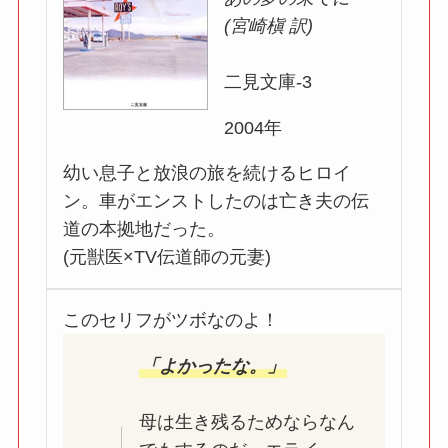
(宮崎槇 訳)
二見文庫-3
2004年
幼い息子と放浪の旅を続けるヒロイ
ン。車がエンストしたのは亡き夫の伝
道の本拠地だった。
(元獣医×TV伝道師の元妻)
このセリフがツボなのよ！
「よかったな。」
母は生き残るためならなん