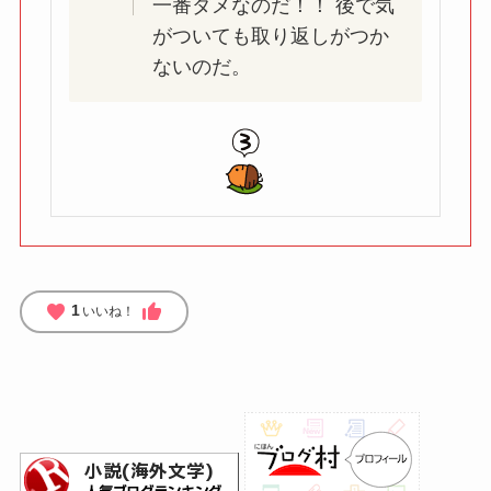
一番ダメなのだ！！ 後で気
がついても取り返しがつか
ないのだ。
favorite
thumb_up
1
いいね！