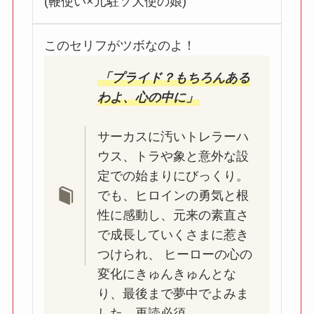
(鞭使い×元駐ソ大使の娘)
このセリフがツボなのよ！
「プライド？もちろんある
わよ、心の中に」
サーカスに汚いトレラーハ
ウス、トラや象と意外な設
定での始まりにびっくり。
でも、ヒロインの勇気と根
性に感動し、元来の素直さ
で成長していくさまに惹き
つけられ、 ヒーローの心の
変化にきゅんきゅんとな
り、最後まで夢中でよみま
した。再読必須