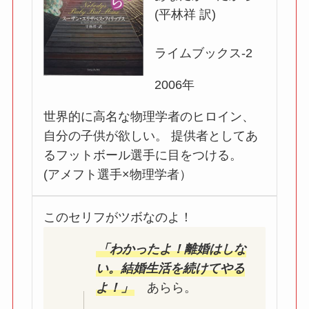
(平林祥 訳)
ライムブックス-2
2006年
世界的に高名な物理学者のヒロイン、
自分の子供が欲しい。 提供者としてあ
るフットボール選手に目をつける。
(アメフト選手×物理学者）
このセリフがツボなのよ！
「わかったよ！離婚はしな
い。結婚生活を続けてやる
よ！」
あらら。